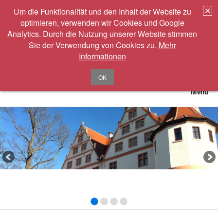
✕
Um die Funktionalität und den Inhalt der Website zu
optimieren, verwenden wir Cookies und Google
Analytics. Durch die Nutzung unserer Website stimmen
Sie der Verwendung von Cookies zu.
Mehr
Informationen
OK
Menü